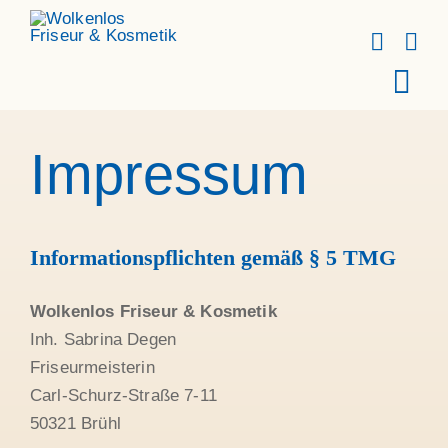
Skip
to
content
Tog
Navi
Frise
Impressum
Kosm
Tea
Informationspflichten gemäß § 5 TMG
Azubi
Wolkenlos Friseur & Kosmetik
Inh. Sabrina Degen
Kont
Friseurmeisterin
Impr
Carl-Schurz-Straße 7-11
50321 Brühl
Date